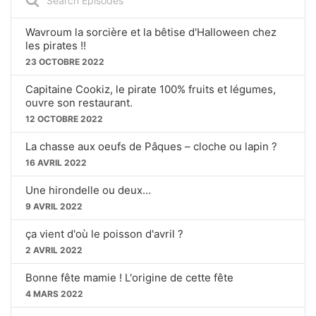
P
Y
P
e
E
T
a
B
P
F
P
H
r
Wavroum la sorcière et la bêtise d'Halloween chez
A
A
O
L
I
c
les pirates !!
A
S
h
C
U
R
23 OCTOBRE 2022
Y
E
E
K
S
W
B
P
p
Capitaine Cookiz, le pirate 100% fruits et légumes,
A
I
W
E
A
i
ouvre son restaurant.
C
S
s
A
R
12 OCTOBRE 2022
K
O
o
R
D
R
D
d
La chasse aux oeufs de Pâques – cloche ou lapin ?
e
A
E
D
16 AVRIL 2022
s
T
E
Une hirondelle ou deux…
9 AVRIL 2022
ça vient d'où le poisson d'avril ?
2 AVRIL 2022
Bonne fête mamie ! L'origine de cette fête
4 MARS 2022