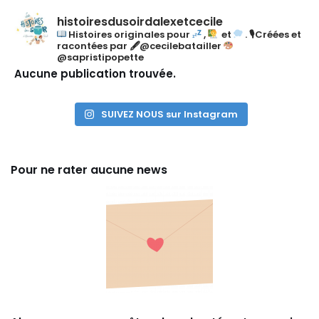
I
E
E
O
P
P
histoiresdusoirdalexetcecile
U
I
I
Histoires originales pour
,
et
.
🎙Créées et
S
S
S
racontées par
🖋@cecilebatailler
E
O
O
@sapristipopette
P
D
D
Aucune publication trouvée.
I
E
E
S
S
O
L
SUIVEZ NOUS sur Instagram
D
I
E
S
T
Pour ne rater aucune news