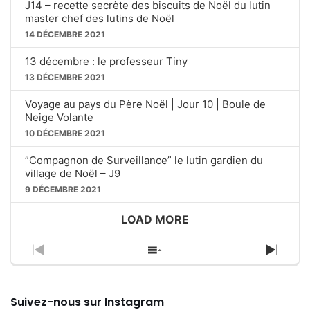
J14 – recette secrète des biscuits de Noël du lutin
master chef des lutins de Noël
14 DÉCEMBRE 2021
13 décembre : le professeur Tiny
13 DÉCEMBRE 2021
Voyage au pays du Père Noël | Jour 10 | Boule de
Neige Volante
10 DÉCEMBRE 2021
”Compagnon de Surveillance” le lutin gardien du
village de Noël – J9
9 DÉCEMBRE 2021
LOAD MORE
P
S
N
R
H
E
E
O
X
V
W
T
Suivez-nous sur Instagram