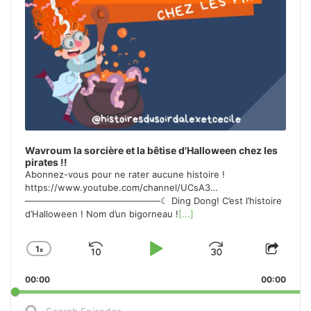
o
S
T
I
N
F
O
R
M
A
T
I
Wavroum la sorcière et la bêtise d'Halloween chez les
O
pirates !!
N
Abonnez-vous pour ne rater aucune histoire !
https://www.youtube.com/channel/UCsA3…
———————————————☾ Ding Dong! C’est l’histoire
d’Halloween ! Nom d’un bigorneau !
[...]
1
X
S
P
J
C
S
H
H
K
L
U
00:00
A
00:00
A
I
A
M
N
R
S
G
E