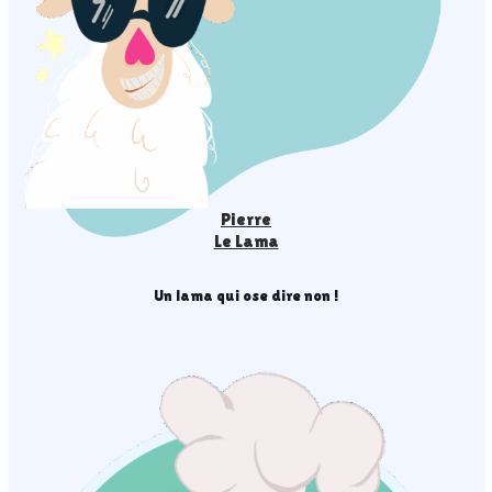
Pierre
Le Lama
Un lama qui ose dire non !