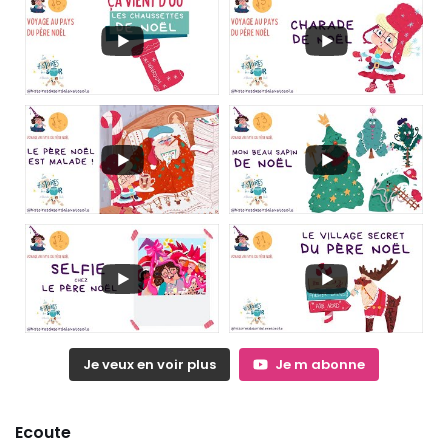
Je veux en voir plus
Je m abonne
Ecoute