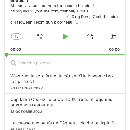
O
pirates !!
N
Abonnez-vous pour ne rater aucune histoire !
https://www.youtube.com/channel/UCsA3…
———————————————☾ Ding Dong! C’est l’histoire
d’Halloween ! Nom d’un bigorneau !
[...]
1
X
S
P
J
C
S
H
H
K
L
U
00:00
A
00:00
A
I
A
M
N
R
S
G
E
P
Y
P
e
E
T
a
B
P
F
P
H
r
Wavroum la sorcière et la bêtise d'Halloween chez
A
A
O
L
I
c
les pirates !!
A
S
h
C
U
R
23 OCTOBRE 2022
Y
E
E
K
S
W
B
P
p
Capitaine Cookiz, le pirate 100% fruits et légumes,
A
I
W
E
A
i
ouvre son restaurant.
C
S
s
A
R
12 OCTOBRE 2022
K
O
o
R
D
R
D
d
La chasse aux oeufs de Pâques – cloche ou lapin ?
e
A
E
D
16 AVRIL 2022