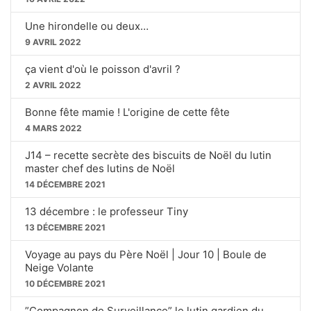
s
T
E
Une hirondelle ou deux…
9 AVRIL 2022
ça vient d'où le poisson d'avril ?
2 AVRIL 2022
Bonne fête mamie ! L'origine de cette fête
4 MARS 2022
J14 – recette secrète des biscuits de Noël du lutin
master chef des lutins de Noël
14 DÉCEMBRE 2021
13 décembre : le professeur Tiny
13 DÉCEMBRE 2021
Voyage au pays du Père Noël | Jour 10 | Boule de
Neige Volante
10 DÉCEMBRE 2021
”Compagnon de Surveillance” le lutin gardien du