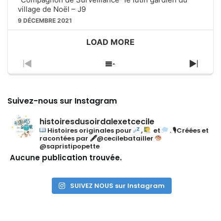
village de Noël – J9
9 DÉCEMBRE 2021
LOAD MORE
P
S
N
R
H
E
E
O
X
V
W
T
Suivez-nous sur Instagram
I
E
E
O
P
P
histoiresdusoirdalexetcecile
U
I
I
Histoires originales pour
,
et
.
🎙Créées et
S
S
S
racontées par
🖋@cecilebatailler
E
O
O
@sapristipopette
P
D
D
Aucune publication trouvée.
I
E
E
S
S
O
L
SUIVEZ NOUS sur Instagram
D
I
E
S
T