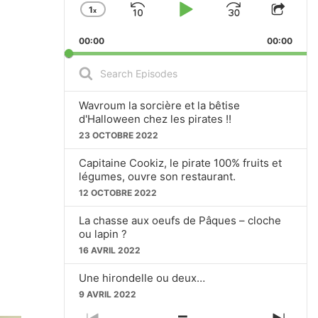
1
X
S
P
J
C
S
H
H
K
L
U
00:00
A
00:00
A
I
A
M
N
R
S
G
E
P
Y
P
e
E
T
a
B
P
F
P
H
r
Wavroum la sorcière et la bêtise
A
A
O
L
I
c
d'Halloween chez les pirates !!
A
S
h
C
U
R
23 OCTOBRE 2022
Y
E
E
K
S
W
B
P
p
Capitaine Cookiz, le pirate 100% fruits et
A
I
W
E
A
i
légumes, ouvre son restaurant.
C
S
s
A
R
12 OCTOBRE 2022
K
O
o
R
D
R
D
d
La chasse aux oeufs de Pâques – cloche
e
A
E
D
ou lapin ?
s
T
16 AVRIL 2022
E
Une hirondelle ou deux…
9 AVRIL 2022