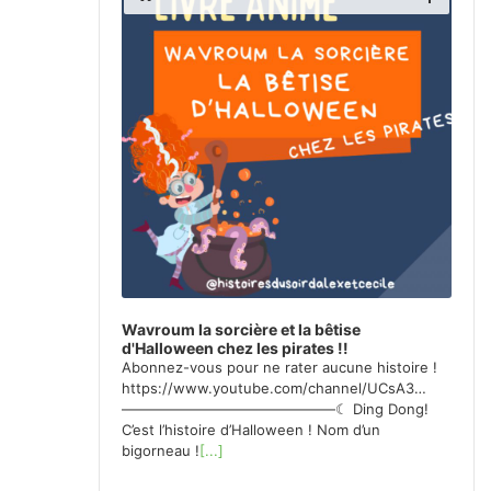
H
H
t
O
O
e
W
W
u
M
P
r
E
O
a
N
D
u
U
C
d
A
i
o
S
T
I
N
F
O
R
Wavroum la sorcière et la bêtise
M
d'Halloween chez les pirates !!
A
Abonnez-vous pour ne rater aucune histoire !
T
https://www.youtube.com/channel/UCsA3…
I
———————————————☾ Ding Dong!
O
C’est l’histoire d’Halloween ! Nom d’un
N
bigorneau !
[...]