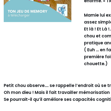
énorme. « Ti
Mamie lui ex
assez simpl
Et là ! Et L
chou et com
pratique an
( Euh … en f
première foi
chouette.)
Petit chou observe…. se rappelle l’endroit où se tr
Oh mon dieu ! Mais il fait travailler mémorisation
Se pourrait-il qu’il améliore ses capacités cognit