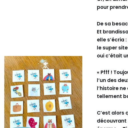
pour prendre
De sa besace
Et brandissa
elle s’écria 
le super site
oui c’était
« Pfff ! Tou
l’un des de
l’histoire ne
tellement b
C’est alors 
découvrant 