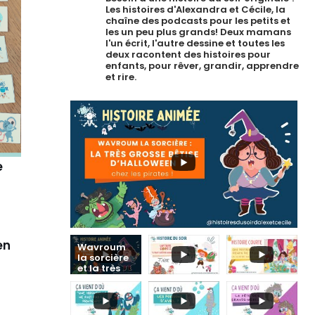
Les histoires d'Alexandra et Cécile, la
chaîne des podcasts pour les petits et
les un peu plus grands!
Deux mamans
l'un écrit, l'autre dessine et toutes les
deux racontent des histoires pour
enfants, pour rêver, grandir, apprendre
et rire.
e
en
Wavroum
la sorcière
et la très
grosse
bêtise
d'Hallowee
n chez les