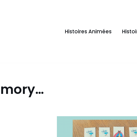
Histoires Animées
Histo
memory…