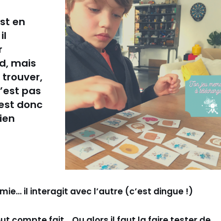
est en
il
r
rd, mais
 trouver,
n’est pas
’est donc
bien
mie… il interagit avec l’autre (c’est dingue !)
t compte fait… Ou alors il faut la faire tester de