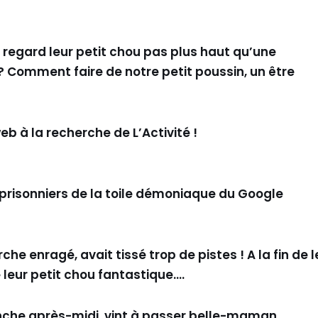
u regard leur petit chou pas plus haut qu’une
? Comment faire de notre petit poussin, un être
eb à la recherche de L’Activité !
e prisonniers de la toile démoniaque du Google
he enragé, avait tissé trop de pistes ! A la fin de l
e leur petit chou fantastique….
nche après-midi, vint à passer belle-maman,